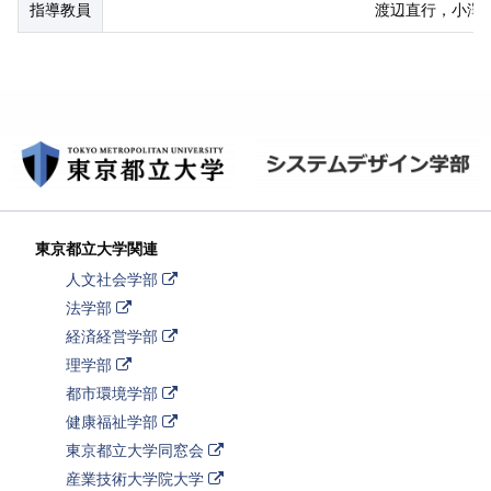
指導教員
渡辺直行，小澤
東京都立大学関連
外
人文社会学部
部
外
法学部
リ
部
ン
外
経済経営学部
リ
ク
部
ン
外
理学部
リ
ク
部
ン
外
都市環境学部
リ
ク
部
ン
外
健康福祉学部
リ
ク
部
ン
外
東京都立大学同窓会
リ
ク
部
ン
外
産業技術大学院大学
リ
ク