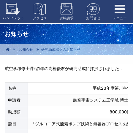
外部リンク
パンフレット
アクセス
資料請求
お問合せ
メニュー
お知らせ
お知らせ
研究助成採択のお知らせ
航空学域修士課程1年の高橋優君が研究助成に採択されました．
名称
平成23年度笹川科学
申請者
航空宇宙システム工学域 博士前
助成額
800,000円
題目
「ジルコニア式酸素ポンプ技術と無容器プロセスを組