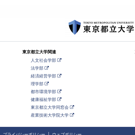
東京都立大学関連
外
人文社会学部
部
外
法学部
リ
部
ン
外
経済経営学部
リ
ク
部
ン
外
理学部
リ
ク
部
ン
外
都市環境学部
リ
ク
部
ン
外
健康福祉学部
リ
ク
部
ン
外
東京都立大学同窓会
リ
ク
部
ン
外
産業技術大学院大学
リ
ク
部
ン
リ
ク
ン
ク
プライバシーポリシー
ウェブポリシー