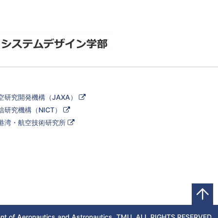
外
空研究開発機構（JAXA）
部
外
信研究機構（NICT）
リ
部
ン
外
港湾・航空技術研究所
リ
ク
部
ン
リ
ク
ン
ク
t of Aeronautics and Astronautics, TMU,
ALL RIGHTS RESERVED.