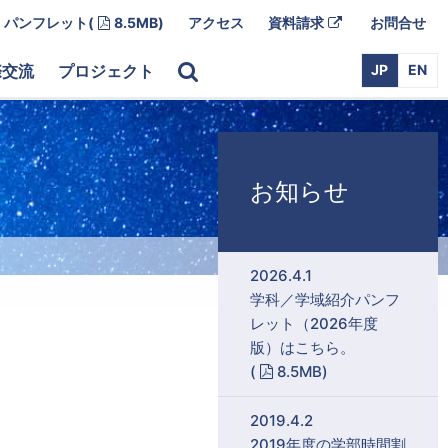
Adobe PDF
外
パンフレット
(
8.5MB)
アクセス
資料請求
お問合せ
部
リ
ン
際交流
プロジェクト
JP
EN
ク
お知らせ
2026.4.1
学科／学域紹介パンフ
レット（2026年度
版）はこちら。
Adobe PDF
(
8.5MB)
2019.4.2
2019年度の学部時間割