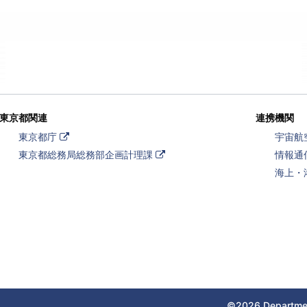
東京都関連
連携機関
外
東京都庁
宇宙航
部
外
東京都総務局総務部企画計理課
情報通
リ
部
ン
海上・
リ
ク
ン
ク
©2026 Departmen