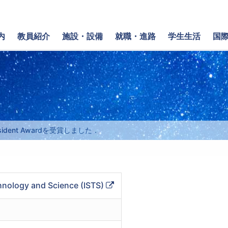
内
教員紹介
施設・設備
就職・進路
学生生活
国
dent Awardを受賞しました．
外
nology and Science (ISTS)
部
リ