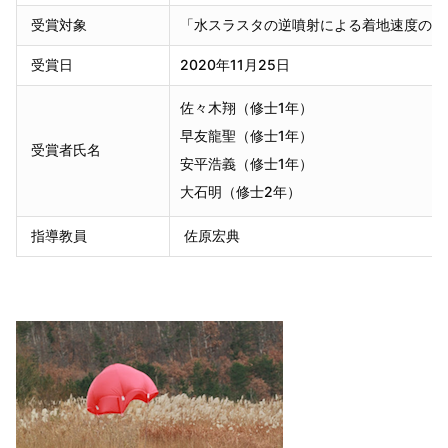
受賞対象
「水スラスタの逆噴射による着地速度の減
受賞日
2020年11月25日
佐々木翔（修士1年）
早友龍聖（修士1年）
受賞者氏名
安平浩義（修士1年）
大石明（修士2年）
指導教員
佐原宏典