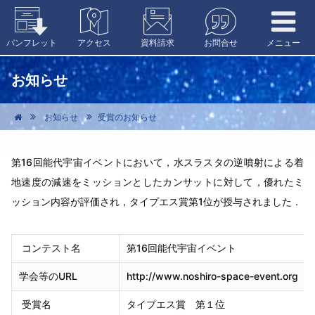
外部リンク
パンフレット
アクセス
資料請求
お問合せ
メニュー
お知らせ
お知らせ
受賞のお知らせ
第16回能代宇宙イベントにおいて，水スラスタの逆噴射による着
地速度の減速をミッションとしたカンサットに対して，優れたミ
ッション内容が評価され，タイプエス賞第1位が授与されました．
コンテスト名
第16回能代宇宙イベント
学会等のURL
http://www.noshiro-space-event.org
受賞名
タイプエス賞 第１位