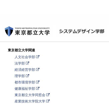
東京都立大学関連
外
人文社会学部
部
外
法学部
リ
部
ン
外
経済経営学部
リ
ク
部
ン
外
理学部
リ
ク
部
ン
外
都市環境学部
リ
ク
部
ン
外
健康福祉学部
リ
ク
部
ン
外
東京都立大学同窓会
リ
ク
部
ン
外
産業技術大学院大学
リ
ク
部
ン
リ
ク