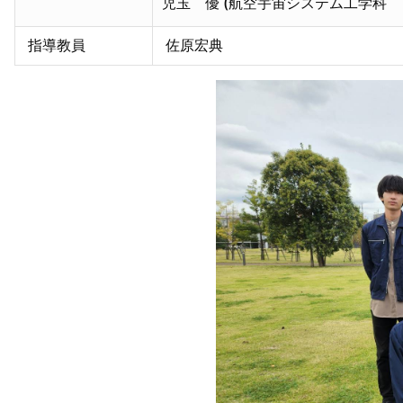
児玉 優 (航空宇宙システム工学科 
指導教員
佐原宏典