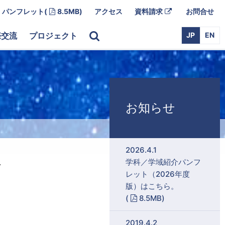
Adobe PDF
外
パンフレット
(
8.5MB)
アクセス
資料請求
お問合せ
部
リ
ン
際交流
プロジェクト
JP
EN
ク
お知らせ
2026.4.1
．
学科／学域紹介パンフ
レット（2026年度
版）はこちら。
Adobe PDF
(
8.5MB)
2019.4.2