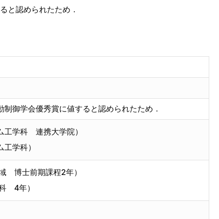
ると認められたため．
動制御学会優秀賞に値すると認められたため．
ム工学科 連携大学院）
ム工学科）
域 博士前期課程2年）
科 4年）