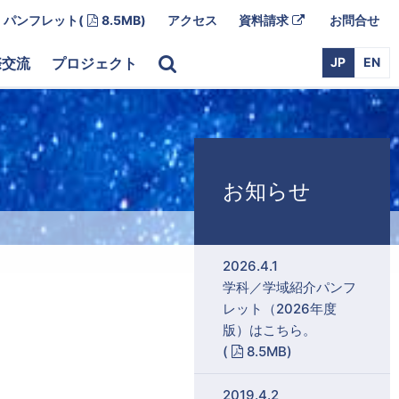
Adobe PDF
外
パンフレット
(
8.5MB)
アクセス
資料請求
お問合せ
部
リ
ン
際交流
プロジェクト
JP
EN
ク
お知らせ
2026.4.1
学科／学域紹介パンフ
レット（2026年度
版）はこちら。
Adobe PDF
(
8.5MB)
2019.4.2