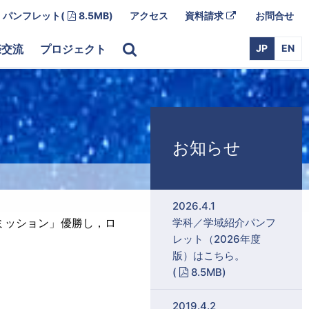
Adobe PDF
外
パンフレット
(
8.5MB)
アクセス
資料請求
お問合せ
部
リ
ン
際交流
プロジェクト
JP
EN
ク
お知らせ
2026.4.1
ルミッション」優勝し，ロ
学科／学域紹介パンフ
レット（2026年度
版）はこちら。
Adobe PDF
(
8.5MB)
2019.4.2