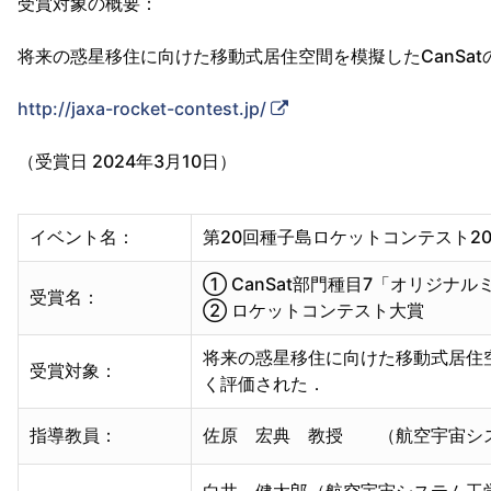
受賞対象の概要：
将来の惑星移住に向けた移動式居住空間を模擬したCanSa
外
http://jaxa-rocket-contest.jp/
部
（受賞日 2024年3月10日）
リ
ン
イベント名：
第20回種子島ロケットコンテスト20
ク
① CanSat部門種目7「オリジナ
受賞名：
② ロケットコンテスト大賞
将来の惑星移住に向けた移動式居住空
受賞対象：
く評価された．
指導教員：
佐原 宏典 教授 （航空宇宙シ